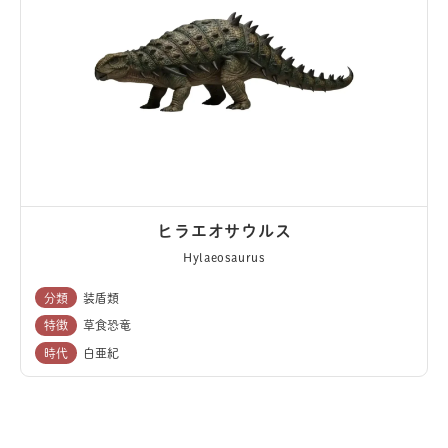
ヒラエオサウルス
Hylaeosaurus
分類
装盾類
特徴
草食恐竜
時代
白亜紀