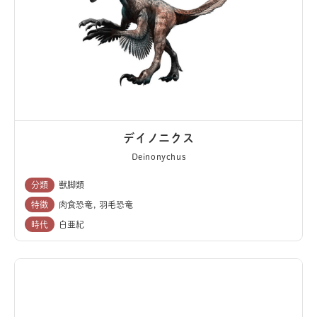
デイノニクス
Deinonychus
分類
獣脚類
特徴
肉食恐竜
羽毛恐竜
時代
白亜紀