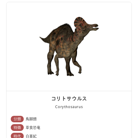
コリトサウルス
Corythosaurus
分類
鳥脚類
特徴
草食恐竜
時代
白亜紀