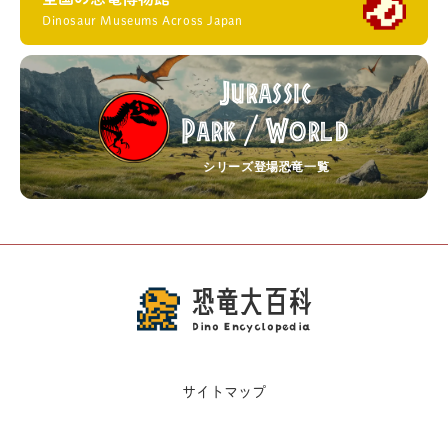
Dinosaur Museums Across Japan
Jurassic
Park
World
/
シリーズ登場恐竜一覧
恐竜大百科
Dino Encyclopedia
サイトマップ