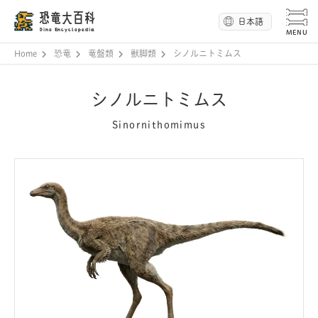
恐竜大百科
日本語
Dino Encyclopedia
Home
恐竜
竜盤類
獣脚類
シノルニトミムス
シノルニトミムス
Sinornithomimus