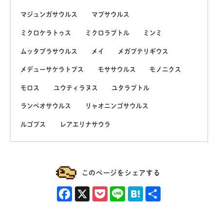
マジュンガサウルス
マプサウルス
ミクロケラトゥス
ミクロラプトル
ミンミ
ムッタブラサウルス
メイ
メガプテリギウス
メデューサケラトプス
モササウルス
モノニクス
モロス
ユウティラヌス
ユタラプトル
ランベオサウルス
リャオニンゴサウルス
ルゴプス
レアエリナサウラ
このページをシェアする
Facebook
X
Pocket
Line
Hatena
共有