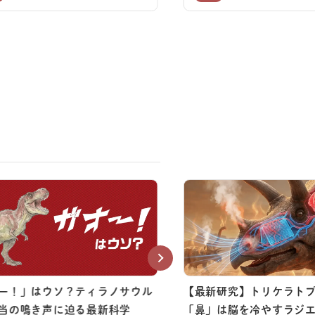
ー！」はウソ？ティラノサウル
【最新研究】トリケラト
当の鳴き声に迫る最新科学
「鼻」は脳を冷やすラジ