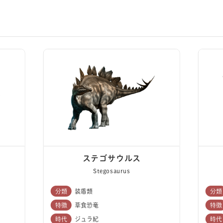
ステゴサウルス
Stegosaurus
分類
装盾類
分類
特徴
草食恐竜
特徴
時代
ジュラ紀
時代