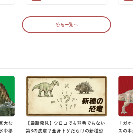
恐竜一覧へ
巨大な
【最新発見】ウロコでも羽毛でもない
「ガオ
水中移
第3の皮膚？全身トゲだらけの新種恐
スの本