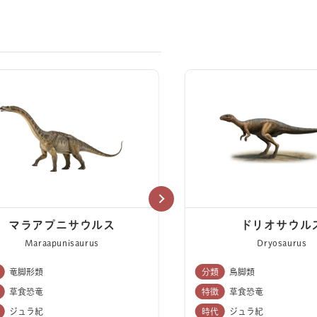
マラアプニサウルス
ドリオサウル
Maraapunisaurus
Dryosaurus
竜脚形類
分類
鳥脚類
草食恐竜
特徴
草食恐竜
ジュラ紀
時代
ジュラ紀