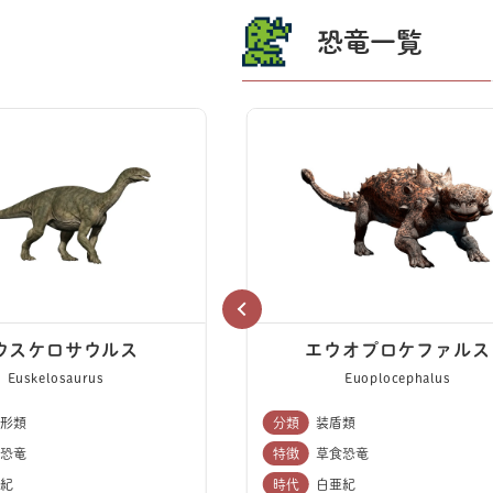
恐竜一覧
ウスケロサウルス
エウオプロケファルス
Euskelosaurus
Euoplocephalus
形類
分類
装盾類
恐竜
特徴
草食恐竜
紀
時代
白亜紀