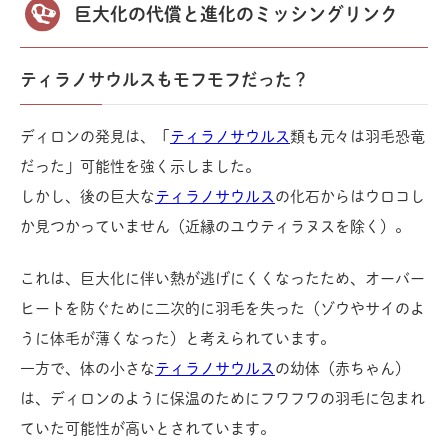
巨大化の代償と進化のミッシングリンク
ティラノサウルスもモフモフだった？
ディロンの発見は、「
ティラノサウルス
類も元々は羽毛恐竜
だった」可能性を強く示しました。
しかし、後の巨大な
ティラノサウルス
の化石からはウロコし
か見つかっていません（近縁のユウティラヌスを除く）。
これは、巨大化に伴い熱が逃げにくくなったため、オーバー
ヒートを防ぐために二次的に羽毛を失った（ゾウやサイのよ
うに体毛が薄くなった）と考えられています。
一方で、体の小さな
ティラノサウルス
の幼体（赤ちゃん）
は、ディロンのように保温のためにフワフワの羽毛に包まれ
ていた可能性が高いとされています。