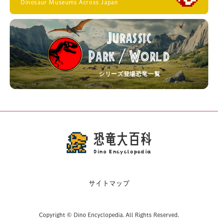
Dinosaur Museums Across Japan
Jurassic
Park
World
/
シリーズ登場恐竜一覧
恐竜大百科
Dino Encyclopedia
サイトマップ
Copyright © Dino Encyclopedia. All Rights Reserved.