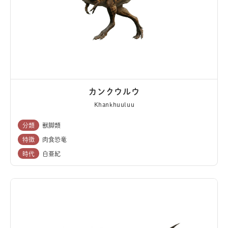
カンクウルウ
Khankhuuluu
分類
獣脚類
特徴
肉食恐竜
時代
白亜紀