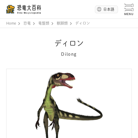
恐竜大百科
日本語
Dino Encyclopedia
Home
恐竜
竜盤類
獣脚類
ディロン
ディロン
Dilong