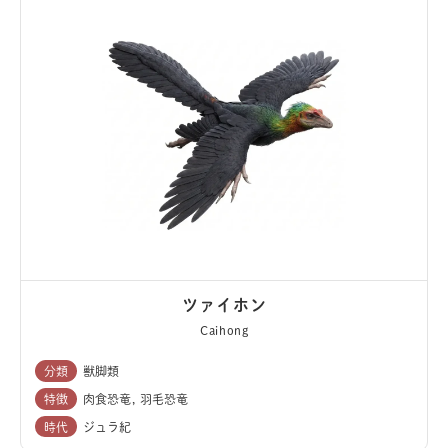
ツァイホン
Caihong
分類
獣脚類
特徴
肉食恐竜
羽毛恐竜
時代
ジュラ紀