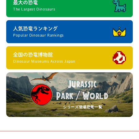
最大の恐竜
The Largest Dinosaurs
人気恐竜ランキング
Popular Dinosaur Rankings
全国の恐竜博物館
Dinosaur Museums Across Japan
Jurassic
Park
World
/
シリーズ登場恐竜一覧