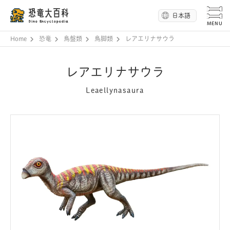
恐竜大百科
日本語
Dino Encyclopedia
Home
恐竜
鳥盤類
鳥脚類
レアエリナサウラ
レアエリナサウラ
Leaellynasaura