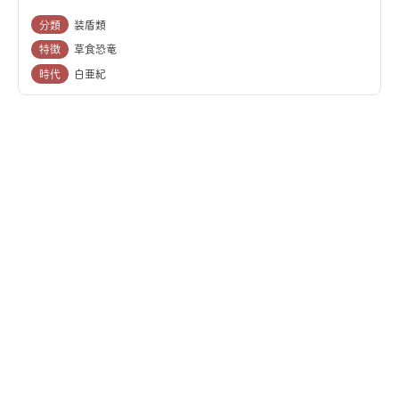
分類
装盾類
特徴
草食恐竜
時代
白亜紀