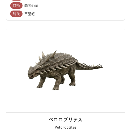
特徴
肉食恐竜
時代
三畳紀
ペロロプリテス
Peloroplites