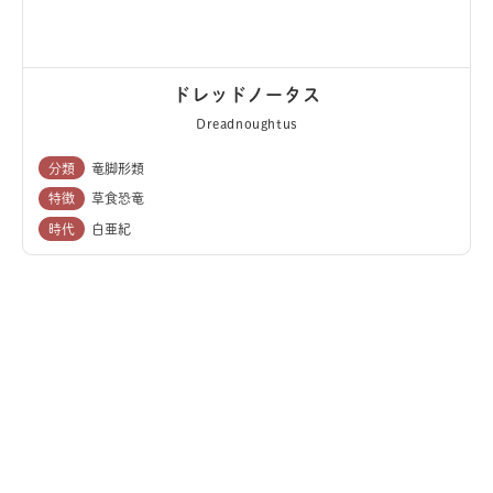
ドレッドノータス
Dreadnoughtus
分類
竜脚形類
特徴
草食恐竜
時代
白亜紀