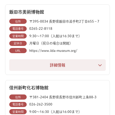
日本館では、日本列島の自然と私たちをテーマにした展
トサウルスの全身骨格は、まさに圧巻。まるで恐竜時代
示を楽しめます。日本を代表する首長竜フタバスズキリ
にタイムスリップしたかのような迫力を体験できます。
飯田市美術博物館
ュウの全身骨格に加え、頭骨などの実物化石も展示され
恐竜以外にも、巨大アンモナイトや美しい鉱物など、地
ています。
〒395-0034 長野県飯田市追手町2丁目655−7
住所
球の壮大な歴史を物語る貴重な実物資料を多数展示。お
0265-22-8118
電話番号
地球館1階の「地球史ナビゲーター」では、宇宙史・生
子様から大人まで、地球の過去から現在を楽しく、そし
9:30〜17:00（入館は16:30まで）
営業時間
命史・人間史の物語を、標本や映像でたどることができ
て深く知ることができます。
月曜日（祝日の場合は開館）
定休日
ます。日本の暦や望遠鏡など、クラシカルな建物の中で
https://www.iida-museum.org/
URL
自然科学や化石に興味がある方なら、絶対に満足できる
貴重な資料が多数紹介されています。
見どころ満載のスポットです。ぜひ一度、この感動を体
詳細情報
レストラン「ムーセイオン」では、恐竜の足跡を模した
験しに来てください。
ハンバーグと火山に見立てたライスのプレート「ジュラ
飯田市美術博物館は、美術・自然・科学を一度に楽しめ
紀ハンバーグプレート」を提供しており、お子様にも人
る、ユニークな複合施設です。プラネタリウムも併設し
気です。ミュージアムショップでは、フタバスズキリュ
ており、幅広い好奇心を満たします。
信州新町化石博物館
ウなどのオリジナルマスコットキーチェーンがお土産と
〒381-2404 長野県長野市信州新町上条88-3
住所
しておすすめです。
来館者を出迎えるのは、ロビーに鎮座するスピノサウル
026-262-3500
電話番号
ス、ヴェロキラプトル、プロトケラトプスの恐竜骨格。
恐竜や古生物から宇宙、科学技術まで、幅広いテーマを
9:00〜16:30（入館は16:00まで）
営業時間
特に、全国的にも珍しいスピノサウルスの全身復元骨格