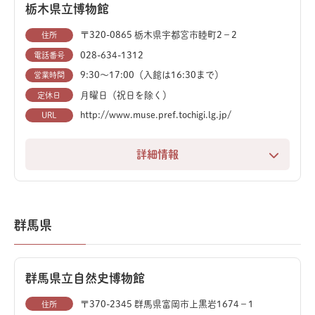
また、この博物館の最大の特徴は、「実物化石」に触れ
然史系博物館です。茨城県最大級の自然保全地域「菅生
栃木県立博物館
られる体験コーナーがあることです。恐竜の卵やエドモ
沼」に隣接する約16万平方メートルの広大な敷地で、
〒320-0865 栃木県宇都宮市睦町2−2
住所
ントサウルスの脛骨に直接触れたり、アパトサウルスと
科学と自然の奥深さを存分に体感できます。
028-634-1312
電話番号
背比べをして記念写真を撮ったりと、巨大な恐竜を五感
9:30～17:00（入館は16:30まで）
営業時間
本館2階に足を踏み入れると、巨大な松花江マンモス
で感じることができます。
月曜日（祝日を除く）
定休日
（全長約9m）とヌオエロサウルス（全長約26m）の骨
常磐炭田の歴史をリアルに再現した模擬坑道や、化石発
格標本が来館者を迎えます。その圧倒的なスケールは、
http://www.muse.pref.tochigi.lg.jp/
URL
掘の工作体験など、楽しみながら石炭と化石の世界に浸
忘れられないインパクトを残すでしょう。
ることができます。
詳細情報
中でも必見なのは、第2展示室「地球の生いたち」の恐
栃木県の豊かな自然、文化、そして歴史を一度に学べる
入館料なしで立ち寄れるミュージアムショップでは、
竜展示です。最新の研究に基づいた羽毛恐竜の復元や、
総合博物館です。この地域独自の成り立ちから多様な動
「サメの歯化石ペンダント」や「モササウルスの歯化
ティラノサウルスの親子とトリケラトプスの動くジオラ
植物、地質、考古資料まで、幅広い展示を通じて深く知
石」といったユニークなオリジナル商品が豊富に揃って
マは、まるで生きているかのような迫力で、子どもから
群馬県
ることができます。
おり、旅の思い出にぴったりのお土産が見つかります。
大人までを魅了します。
特に見どころは、右半身が復元模型、左半身が復元骨格
46億年前の地球誕生から生命の進化、宇宙の神秘ま
群馬県立自然史博物館
という珍しいアロサウルスの展示です。そのユニークな
で、多様なテーマをジオラマや映像、実際に触れること
姿は、訪れる人々に強い印象を与えます。
〒370-2345 群馬県富岡市上黒岩1674−1
住所
ができる標本を通じて体験的に学べます。ガイドツアー