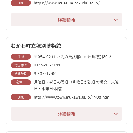
恐竜や化石だけでなく、三笠の炭鉱や自然、歴史までを
https://www.museum.hokudai.ac.jp/
URL
総合的に学べるので、恐竜マニアだけでなく、地質や鉱
物好きなど、幅広い層におすすめです。
詳細情報
札幌農学校の開校以来、400万点超の学術標本を無料公
開している、北海道大学附属の総合博物館。
むかわ町立穂別博物館
ここは、恐竜や古生物の化石をはじめ、植物、鉱物、人
〒054-0211 北海道勇払郡むかわ町穂別80-6
住所
類学など多岐にわたるコレクションが楽しめる大型の博
0145-45-3141
電話番号
物館です。特に、ニッポノサウルスの復元骨格は必見。
9:30〜17:00
営業時間
札幌駅から徒歩圏内というアクセスの良さも魅力で、観
月曜日・祝日の翌日（月曜日が祝日の場合、火曜
定休日
日・水曜日休館）
光の合間にも気軽に立ち寄ることができます。無料で入
館できる上に、食事も安く済ませられるので、札幌観光
http://www.town.mukawa.lg.jp/1908.htm
URL
の際にはぜひ訪れてみてください。
詳細情報
恐竜時代の北海道にタイムスリップ！むかわ町立穂別博
物館では、中生代白亜紀の化石を中心に展示していま