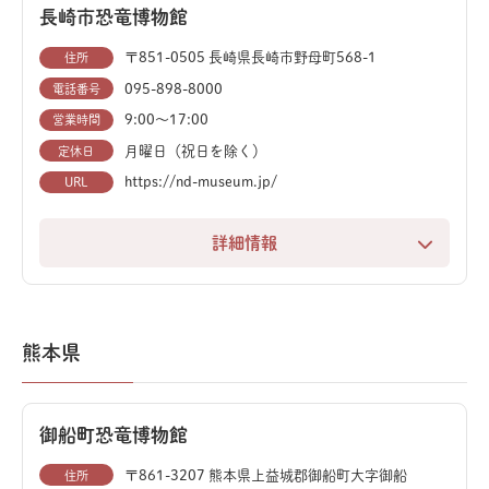
史を学べるコーナーも。迫力ある骨格標本の展示もあ
長崎市恐竜博物館
ミュージアムショップでは、オリジナルゴーフルや恐竜
り、恐竜ファンも楽しめます。
フィギュアなど、お土産にぴったりな商品が豊富です。
〒851-0505 長崎県長崎市野母町568-1
住所
実験や体験プログラムも充実しており、子どもから大人
095-898-8000
電話番号
まで、宇宙や自然の不思議を見て、触れて、楽しみなが
9:00〜17:00
営業時間
ら学べます。
月曜日（祝日を除く）
定休日
https://nd-museum.jp/
URL
詳細情報
長崎市野母崎にあるベネックス恐竜博物館（長崎市恐竜
博物館）は、「長崎のもざき恐竜パーク」内に位置す
る、日本で3番目の本格的な恐竜博物館です。
熊本県
常設展示は、生物の進化と地球環境の歴史がテーマ。長
崎で産出した化石を含む、約180点もの標本が展示され
御船町恐竜博物館
ています。
〒861-3207 熊本県上益城郡御船町大字御船
住所