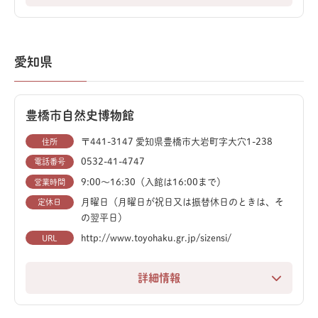
通して、ジオパークの面白さを一日中満喫できる、家族
岐阜県博物館は、岐阜の豊かな自然と歴史・文化を「見
連れに最適なスポットです。
て、触れて、学ぶ」ことができる総合博物館です。建物
自体が恐竜の形をしており、そのユニークな外観も魅力
愛知県
の一つです。
メインホールには、ステゴサウルスやアロサウルスの迫
豊橋市自然史博物館
力ある復元骨格が来館者を迎えます。動植物や鉱物、化
石といった自然史資料を通して、太古から続く岐阜の成
〒441-3147 愛知県豊橋市大岩町字大穴1-238
住所
り立ちを深く知ることができます。
0532-41-4747
電話番号
9:00～16:30（入館は16:00まで）
営業時間
地域の歴史や民俗資料も幅広く展示されており、郷土へ
月曜日（月曜日が祝日又は振替休日のときは、そ
定休日
の理解を深めることができます。
の翌平日）
http://www.toyohaku.gr.jp/sizensi/
URL
体験プログラムが充実しているほか、県民のコレクショ
ンを展示する「マイミュージアムギャラリー」も併設。
詳細情報
訪れるたびに新しい発見があり、子どもから大人まで楽
豊橋総合動植物公園内にある豊橋市自然史博物館は、地
しめるスポットです。