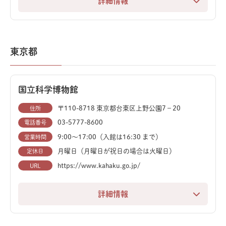
詳細情報
再現したジオラマ「ボーンベッド」があり、実物化石も
恐竜の化石が多く発見されている“恐竜王国”神流町にあ
使われています。上から発掘の様子を間近で観察できま
る、恐竜時代の世界をまるごと体感できる恐竜専門施設
す。
です。学術的に貴重な展示とアミューズメント性が融合
東京都
しているのが特徴です。
「ダーウィンの部屋」では、博物学者の書斎を再現し、
ロボット博物学者から進化の話を聞くことができます。
神流町内で見つかった化石に加え、世界各地から集めた
「群馬の自然と環境」では、ブナ林の巨大ジオラマが広
国立科学博物館
約200点の標本を展示しています。特に、2頭の恐竜が
がり、群馬の豊かな自然を体感できます。
格闘中に化石になった「格闘化石」は、その珍しさと迫
〒110-8718 東京都台東区上野公園7−20
住所
力に圧倒されること間違いなしです。また、神流町がか
03-5777-8600
電話番号
毎週土曜に開催されるワークショップ「サイエンス・サ
つてモンゴルと地続きだったため、モンゴルで出土した
9:00～17:00（入館は16:30 まで）
営業時間
タデー」では、「恐竜の歯のレプリカを作ろう」といっ
タルボサウルスの骨格標本など、貴重な展示も充実して
たプログラムに無料で参加できます。企画展や野外観察
月曜日（月曜日が祝日の場合は火曜日）
定休日
います。
会、講演会など、イベントも充実しています。
https://www.kahaku.go.jp/
URL
本物そっくりの恐竜ロボットが登場するライブシアター
入館料は中学生以下無料、ベビーカーや授乳室も完備し
詳細情報
は迫力満点です。また、発掘現場さながらの化石発掘体
ており、小さなお子様連れでも安心して楽しめます。ミ
1877年創立の歴史を持つ「国立科学博物館（科博）」
験も楽しめます。「化石レプリカ発掘体験」では、砂の
ュージアムショップには恐竜のぬいぐるみや化石などの
は、日本で唯一の国家規模の自然史・科学技術史総合博
中から好きなレプリカを見つけて持ち帰ることができま