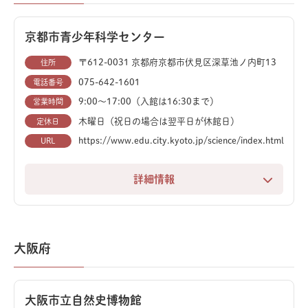
また、日本最大級のスクリーンで上映される、超高精細
地質や化石、地域の生物といった自然史展示も充実して
の3D映像も見逃せません（別料金）。
おり、迫力ある恐竜や古生物の展示を通して、太古から
京都市青少年科学センター
続く三重の成り立ちを深く知ることができます。
博物館の入館券で、併設された動物園・植物園・遊園地
〒612-0031 京都府京都市伏見区深草池ノ内町13
住所
にも入園可能。一日中飽きることなく、家族みんなで自
075-642-1601
電話番号
然と科学を満喫できる、豊橋のイチオシスポットです。
9:00～17:00（入館は16:30まで）
営業時間
木曜日（祝日の場合は翌平日が休館日）
定休日
https://www.edu.city.kyoto.jp/science/index.html
URL
詳細情報
恐竜やプラネタリウム、科学実験など、見て、触って、
学べる体験型科学施設です。子どもから大人まで、好奇
心を満たせる仕掛けが満載です。
大阪府
中でも一番の見どころは、迫力満点の動くティラノサウ
ルスの復元模型。今にも動き出しそうなリアルな姿は、
大阪市立自然史博物館