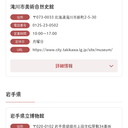
す。
滝川市美術自然史館
〒073-0033 北海道滝川市新町2-5-30
住所
特に、国内で最大かつ最高の恐竜全身化石であるカムイ
0125-23-0502
電話番号
サウルス（通称：むかわ竜）の全身復元骨格や実物化石
10:00〜17:00
営業時間
（一部）は必見。カムイサウルスは白亜紀後期の恐竜
月曜日
定休日
で、その精巧な復元骨格は迫力満点です。
https://www.city.takikawa.lg.jp/site/museum/
URL
約1億1300万年前から7000万年前、この地域は海だっ
たため、館内には、全長8mの首長竜「ホベツアラキリ
詳細情報
ュウ」や、国内唯一のモササウルス類の全身復元骨格な
美術と自然史が交差する、他にない体験を提供する博物
ど、海生生物の展示が充実しています。ウミガメ類「メ
館です。地元ゆかりの芸術家による作品を鑑賞しなが
ソダーモケリス」の全身復元骨格や、数多くのアンモナ
ら、太古のロマンを感じる恐竜や古生物の迫力ある展示
イト実物化石など、ここにしかない貴重な展示も楽しめ
岩手県
に触れることができます。
ます。
特に注目すべきは、約900万年前の海を悠々と泳いでい
むかわ町のあちこちで恐竜に出会えるので、博物館だけ
岩手県立博物館
た「タキカワカイギュウ」の骨格標本です。この貴重な
でなく町全体の観光も楽しめます。
化石が展示されている空間は広々としており、巨大な恐
〒020-0102 岩手県盛岡市上田字松屋敷34番地
住所