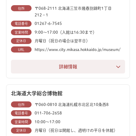
〒068-2111 北海道三笠市幾春別錦町1丁目
住所
212−1
01267-6-7545
電話番号
9:00～17:00（入館は16:30まで）
営業時間
月曜日（祝日の場合は翌平日）
定休日
https://www.city.mikasa.hokkaido.jp/museum/
URL
詳細情報
国の天然記念物である エゾミカサリュウ をはじめ、多
種多様な化石が展示の中心。特に、三笠市で発掘された
アンモナイトのコレクションは必見です。
北海道大学総合博物館
〒060-0810 北海道札幌市北区北10条西8
住所
もちろん、恐竜ファンも大満足の迫力ある展示が揃って
011-706-2658
電話番号
います。巨大なアロサウルスや、海の王者モササウルス
10:00〜17:00
営業時間
の全身骨格は、見る人を圧倒します。
月曜日（祝日は開館し、週明けの平日を休館）
定休日