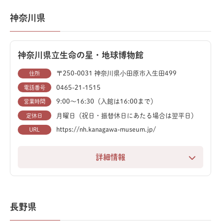
お土産も豊富に揃っています。
物館です。上野駅から近く、観光や美術館巡りにも最適
す。不定期開催の「化石さがし体験」は、ハンマーを使
神奈川県
なスポットです。
って化石を探す本格的なもので、公式サイトからの事前
予約がおすすめです。
地球館の地下1階では、「地球環境の変動と生物の進
神奈川県立生命の星・地球博物館
化」をテーマに、最新の研究に基づいた恐竜化石の展示
ミュージアムショップでは、神流町観光大使の「サウル
が楽しめます。
〒250-0031 神奈川県小田原市入生田499
スくん」やタルボサウルスがプリントされたエコバッグ
住所
など、お土産にぴったりなオリジナルグッズが豊富に揃
0465-21-1515
電話番号
世界でも珍しい、しゃがんだ姿勢のティラノサウルスの
っています。
9:00〜16:30（入館は16:00まで）
営業時間
全身骨格は、向かいのトリケラトプスを待ち伏せしてい
月曜日（祝日・振替休日にあたる場合は翌平日）
定休日
るように展示され、大きな見どころとなっています。ま
https://nh.kanagawa-museum.jp/
URL
た、尾以外の大部分が一個体分の実物化石であるトリケ
ラトプスの右半身骨格など、貴重な標本も必見です。
詳細情報
そのほか、始祖鳥やアパトサウルス、実物化石を交えて
地球誕生から生命の進化まで、圧倒的なスケールで学べ
復元されたパキケファロサウルスなど、恐竜ファンには
る自然史博物館です。
たまらない空間です。
長野県
広大な吹き抜けにそびえ立つディプロドクスやエドモン