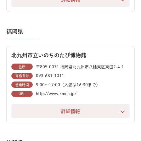
自然、科学技術、産業の3つのゾーンを持つ大型科学館
です。世界最大級のプラネタリウムも備え、幅広い科学
の魅力を体験できます。
福岡県
一番の見どころは、迫力満点の動くティラノサウルスと
トリケラトプスの復元模型。リアルな動きと巨大な姿
北九州市立いのちのたび博物館
は、子どもだけでなく大人も魅了します。館内の多数の
化石展示と合わせて、太古のロマンを体感できます。
〒805-0071 福岡県北九州市八幡東区東田2-4-1
住所
093-681-1011
電話番号
直径30mの世界最大級プラネタリウムでは、満天の星空
9:00〜17:00（入館は16:30まで）
営業時間
と宇宙の壮大な映像を大迫力で楽しめます。また、科学
http://www.kmnh.jp/
URL
実験コーナーも充実しており、楽しみながら科学の不思
議を学べます。
詳細情報
福岡県北九州市にある北九州市立いのちのたび博物館
は、自然史・歴史・考古学を網羅した西日本最大級の総
合博物館です。地球の誕生から現代までの壮大な「いの