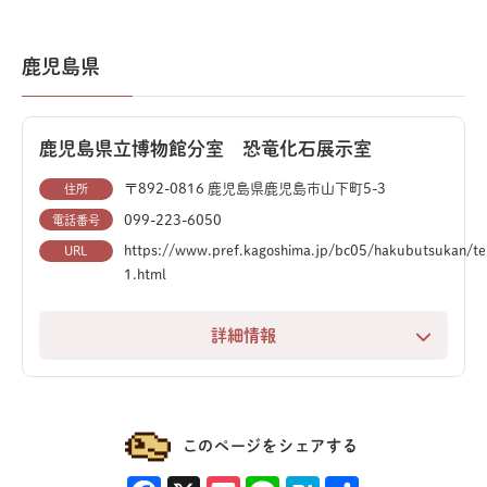
史博物館。屋外の民家園を含め、全館無料で楽しめるの
が最大の魅力です。
鹿児島県
一番の見どころは、迫力満点のティラノサウルスの復元
骨格です。その巨大な姿は圧巻。その他にも、様々な化
鹿児島県立博物館分室 恐竜化石展示室
石が展示されており、太古のロマンを肌で感じることが
できます。
〒892-0816 鹿児島県鹿児島市山下町5-3
住所
099-223-6050
電話番号
大分県の文化や自然を幅広く紹介する展示も充実。子ど
https://www.pref.kagoshima.jp/bc05/hakubutsukan/ten
URL
もから大人まで、楽しみながら郷土の魅力を深く学べ
1.html
る、家族連れに最適なスポットです。
詳細情報
別館にある化石展示室では、大迫力のアロサウルスとカ
ンプトサウルスの復元骨格を展示しています。
このページをシェアする