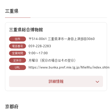
球の歴史や豊橋の自然について学べる施設です。4,200
恐竜や自然、歴史に興味がある方はもちろん、ユニーク
点以上の貴重な標本を常設展示しており、恐竜博物館と
三重県
な博物館を探している方にもおすすめです。
しても親しまれています。
館内には、合計12体もの恐竜全身骨格標本が展示され
三重県総合博物館
ており、子どもたちに大人気。中でも中生代展示室で
は、全長17mのユアンモウサウルスなど8体の骨格を、
〒514-0061 三重県津市一身田上津部田3060
住所
下から見上げる迫力満点の鑑賞が楽しめます。
059-228-2283
電話番号
9:00〜17:00
営業時間
シンボルであるエドモントサウルスは、90%が実物の骨
月曜日（祝日の場合はその翌日）
定休日
格標本。ミイラ化石や生態を復元した巨大壁画も見ごた
https://www.bunka.pref.mie.lg.jp/MieMu/index.shtm
URL
えがあります。入口広場にあるブラキオサウルス親子な
ど、10体の実物大復元模型も絶好の撮影スポットで
詳細情報
す。
三重の豊かな自然や歴史、文化を総合的に学ぶことがで
「恐竜劇場」や「野外恐竜ランド」では、まるで恐竜時
きる三重県総合博物館（MieMu）。体験や交流を通し
代にタイムスリップしたかのような体験ができます。
て、幅広い世代が楽しめます。
京都府