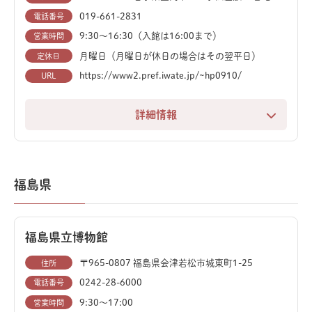
竜の骨格模型と合わせて、そのスケールに圧倒されるで
019-661-2831
電話番号
しょう。
9:30〜16:30（入館は16:00まで）
営業時間
月曜日（月曜日が休日の場合はその翌平日）
定休日
https://www2.pref.iwate.jp/~hp0910/
URL
詳細情報
岩手県の豊かな自然と深い歴史、そして文化を体験でき
る総合博物館です。太古の地質時代から現代に至るま
で、この地域の多様な側面を深く学ぶことができます。
福島県
特に注目の展示は、始祖鳥の化石です。恐竜から鳥への
進化をたどる貴重な展示を通じて、生命の神秘に触れる
福島県立博物館
ことができます。化石や岩石、動植物の標本に加え、地
域の暮らしを伝える民俗資料も豊富に揃っており、幅広
〒965-0807 福島県会津若松市城東町1-25
住所
い関心を持つ人々を惹きつけます。
0242-28-6000
電話番号
9:30～17:00
営業時間