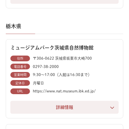
かつて石炭の街として栄えたいわき市の歴史と、太古の
ロマンが融合した「いわき市石炭・化石館 ほるる」。
学びと体験が詰まったこの施設は、大人から子供まで楽
栃木県
しめます。
この博物館の象徴とも言えるのが、古生物ブームの火付
ミュージアムパーク茨城県自然博物館
け役となった「フタバスズキリュウ（フタバサウルス・
スズキイ）」です。発見された当時の状態を再現した産
〒306-0622 茨城県坂東市大崎700
住所
状模型と、全長約6.5mの迫力ある全身復元骨格を同時
0297-38-2000
電話番号
に見ることができます。
9:30～17:00（入館は16:30まで）
営業時間
月曜日
定休日
ティラノサウルスやトリケラトプス、マメンチサウルス
https://www.nat.museum.ibk.ed.jp/
URL
など、おなじみの恐竜に加え、海棲爬虫類や翼竜の貴重
な骨格標本が多数展示されています。音と光のダイナミ
詳細情報
ックな演出で、今にも動き出しそうな恐竜たちの世界に
「過去に学び、現在を識り、未来を測る」というコンセ
引き込まれます。
プトのもと、宇宙、地球、そして生物の歴史をたどる自