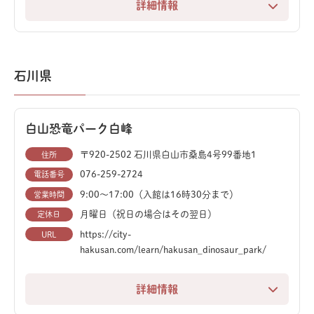
詳細情報
福井県勝山市にある福井県立恐竜博物館（FPDM）は、
カナダ、中国と並ぶ「世界三大恐竜博物館」の一つで
す。2023年のリニューアルを経て、恐竜好きにはたま
石川県
らない聖地となりました。
恐竜の世界、地球の科学、生命の歴史の3ゾーンで構成
白山恐竜パーク白峰
されたドーム型常設展示室には、50体もの恐竜全身骨
格が並びます。ティラノサウルスの巨大な動くロボット
〒920-2502 石川県白山市桑島4号99番地1
住所
は、まるで生きているかのような迫力です。
076-259-2724
電話番号
9:00～17:00（入館は16時30分まで）
営業時間
カマラサウルスやアロサウルスなど実物化石で組み上げ
月曜日（祝日の場合はその翌日）
定休日
られた骨格は必見。さらに、福井県で発掘されたフクイ
https://city-
URL
サウルスやフクイラプトルといった新種の全身骨格にも
hakusan.com/learn/hakusan_dinosaur_park/
出会えます。
詳細情報
新設された「3面ダイノシアター」では、3面の巨大ス
白山手取川ジオパークに位置する白山恐竜パーク白峰