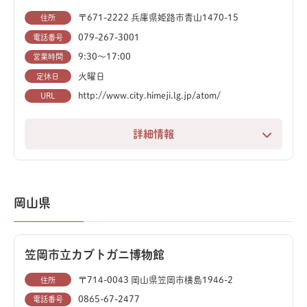
も恐竜がテーマになることが多く、何度訪れても新しい
発見があります。
〒671-2222 兵庫県姫路市青山1470-15
住所
079-267-3001
電話番号
化石、鉱物、生物標本といった貴重な資料が豊富に揃
9:30〜17:00
営業時間
い、太古の地球から現在の大阪の自然まで、幅広い知識
火曜日
定休日
を得られます。
http://www.city.himeji.lg.jp/atom/
URL
隣接する広大な長居植物園と合わせて、一日を通して自
詳細情報
然を総合的に体感できる、人気のスポットです。
「見る・触る・試す」をテーマにした、体験型展示が充
実した総合科学館です。宇宙から自然史まで、幅広い科
学の分野を楽しく学べます。
岡山県
一番の見どころは、迫力満点の動くティラノサウルスの
模型。今にも動き出しそうな姿は、子どもから大人まで
笠岡市立カブトガニ博物館
を魅了します。
〒714-0043 岡山県笠岡市横島1946-2
住所
その他、アロサウルスとステゴサウルスの全身骨格も展
0865-67-2477
電話番号