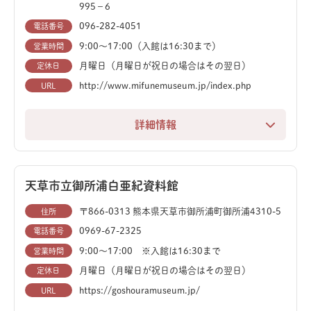
995−6
一番の見どころは、オランダからやってきた全長約13m
のティラノサウルス「トリックス」の骨格標本です。そ
096-282-4051
電話番号
の巨大な姿は圧倒的な迫力で、学術的にも貴重な標本で
9:00～17:00（入館は16:30まで）
営業時間
す。さらに、トリケラトプスの本物の角に触れることが
月曜日（月曜日が祝日の場合はその翌日）
定休日
できる、国内唯一の貴重な体験も楽しめます。
http://www.mifunemuseum.jp/index.php
URL
2階では、全長6mのリアルな恐竜ロボットが動き回り、
詳細情報
すぐ近くでその迫力を体感できます。
白亜紀後期の恐竜化石産出量が日本一の熊本県御船町に
展示物の多くが実際に「触れる」ことができ、子どもか
ある、恐竜専門の博物館です。日本で最初に肉食恐竜化
ら大人まで、体を動かしながら恐竜や生命の不思議を学
石が発見された地で、国内トップクラスの恐竜全身骨格
天草市立御所浦白亜紀資料館
べるのが魅力です。クビナガリュウの骨のレプリカを動
展示数を誇ります。
〒866-0313 熊本県天草市御所浦町御所浦4310-5
住所
かす体験も人気です。
0969-67-2325
電話番号
常設展示は、生命史や脊椎動物の進化などをテーマに構
9:00～17:00 ※入館は16:30まで
営業時間
また、「現代の恐竜たち」のエリアでは、鳥類や、長崎
成されています。中でも、展示室中央の「恐竜進化大行
にゆかりのあるドードーの全身骨格レプリカも必見で
月曜日（月曜日が祝日の場合はその翌日）
定休日
進」は圧巻。ティラノサウルス、トリケラトプス、ブロ
す。ほぼ毎日開催の「工作ワークショップ」では、オリ
ントサウルス、スコミムスなど、19体もの大迫力の全
https://goshouramuseum.jp/
URL
ジナルの恐竜・翼竜フィギュア作りを楽しめます。
身骨格がずらりと並びます。