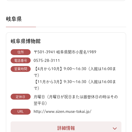
クリーンで恐竜の世界を体感。福井で見つかった6種の
は、自然豊かな白山麓で太古の世界を全身で感じられる
恐竜でつくられた「恐竜の塔」も、記念撮影にぴったり
テーマパークです。
のスポットです。
岐阜県
パークの「恐竜館」では、全長6mのティラノサウルス
「化石研究体験」では、本物の道具を使って化石クリー
模型や、全長28mにも及ぶディプロドクスの全身骨格レ
ニングやCT観察を体験。研究者気分で古生物の世界に
岐阜県博物館
プリカが来場者を出迎えます。その迫力に圧倒されなが
触れられます。休日は予約が埋まりやすいため、公式サ
ら、ミニシアターで太古の世界を学ぶことができます。
〒501-3941 岐阜県関市小屋名1989
イトでの事前予約をおすすめします。
住所
0575-28-3111
電話番号
地元白山市で発見された貴重な化石の展示も必見です。
レストランでは、「恐竜の歴史をたどるケーキ」など、
【4月から10月】9:00〜16:30（入館は16:00ま
営業時間
ここでしか味わえないユニークなメニューが楽しめま
で）
一番人気は、「化石発見広場」での化石発掘体験です。
【11月から3月】9:30〜16:30（入館は16:00ま
す。
ハンマーを使って石を割りながら、本物の化石を探す本
で）
格的な体験ができます。必要な道具は無料でレンタルで
博物館がある「かつやま恐竜の森」には、恐竜型遊具広
月曜日（月曜日が祝日または振替休日の時はその
定休日
翌平日）
き、見つけた化石は一つ持ち帰ることが可能です。
場や、実物大の恐竜たちが潜む「かつやまディノパー
ク」も併設。春から秋はバーベキューも楽しめ、一日中
http://www.sizen.muse-tokai.jp/
URL
広いパーク内には、40mのダイナ・スライダーが楽しめ
たっぷり遊んで学べる、家族連れに最適なスポットで
る「自然体験広場」も完備。恐竜や化石、自然の魅力を
す。
詳細情報