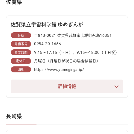
佐賀県
ちのたび」を、9,000点以上の展示で体感できます。
「アースモール」では、40体以上もの恐竜全身復元骨
佐賀県立宇宙科学館 ゆめぎんが
格が広大な空間に並びます。ティラノサウルス、ディプ
ロドクス（全長約35m）、スピノサウルス（全長約
〒843-0021 佐賀県武雄市武雄町永島16351
住所
15m）など、迫力満点の大型恐竜が勢揃い。デッキから
0954-20-1666
電話番号
の眺めも臨場感抜群です。
9:15～17:15（平日）、9:15～18:00（土日祝）
営業時間
月曜日（月曜日が祝日の場合は翌日）
定休日
また、「エンバイラマ館」では、白亜紀前期の北九州を
https://www.yumeginga.jp/
URL
再現した360度ジオラマに、リアルに動く恐竜ロボット
が登場。まるで太古の世界に迷い込んだかのような体験
詳細情報
ができます。
宇宙、地球、そして佐賀の3つのテーマを掲げた、体験
常設展は20部門に分かれ、恐竜や自然、歴史を深く探
型科学館です。プラネタリウムや天文台のほか、地球や
求できます。子どもたちが遊びながら学べる「こどもミ
自然の歴史に触れる展示も充実しています。
長崎県
ュージアム」では、恐竜パズルや土器パズルに挑戦でき
宇宙や天文観測がメインですが、館内には地球史や自然
ます。