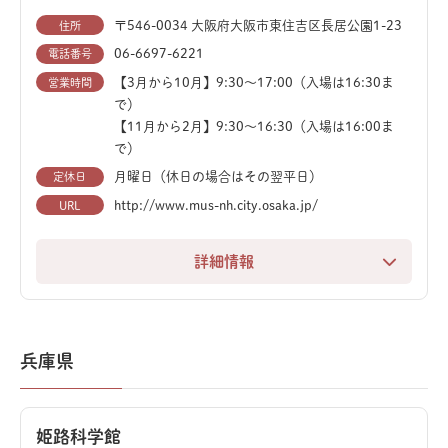
来館者すべてを圧倒します。
〒546-0034 大阪府大阪市東住吉区長居公園1-23
住所
そのほか、アロサウルスやプロトケラトプスの貴重な化
06-6697-6221
電話番号
石も展示。学びと遊びが融合した、京都の新しい科学拠
【3月から10月】9:30～17:00（入場は16:30ま
営業時間
点です。
で）
【11月から2月】9:30～16:30（入場は16:00ま
で）
月曜日（休日の場合はその翌平日）
定休日
http://www.mus-nh.city.osaka.jp/
URL
詳細情報
大阪のシンボル、長居公園内にある大阪市立自然史博物
館は、地球の歴史や大阪の自然について専門的に学べる
博物館です。
兵庫県
館内のメインフロアには、複数体の恐竜全身骨格標本が
展示されており、その大迫力に圧倒されます。特別展で
姫路科学館