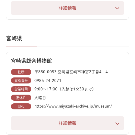
詳細情報
パーク内のファストフード店「GAOGAO」では、数十
地元で発見された貴重な化石や、世界中から収集された
島全体が「地質の博物館」と呼ばれる熊本県天草市の離
種類のスパイスに漬け込んだ鶏肉を挟んだ「恐竜サン
約850点もの豊富な収蔵資料も見どころです。
島・御所浦にある天草市立御所浦恐竜の島博物館は、
ド」が人気です。
2024年3月にリニューアルオープンした、恐竜と化石の
展示室を抜けた先にある「オープンラボ」では、研究員
宮崎県
魅力を伝える施設です。
ミュージアムショップには、「恐竜の卵缶」や「ステゴ
が化石のクリーニングを行う様子や研究室を公開。普段
サウルス×軍艦島」デザインのタオルなど、ここでしか
は見られない恐竜研究の現場をリアルタイムで体験でき
館内には、約1億年前の白亜紀の自然史を学べる展示が
手に入らないユニークなアイテムが豊富に揃っていま
ます。
宮崎県総合博物館
充実しています。ティラノサウルスの複製骨格をはじ
す。
め、約2,000点もの恐竜や魚、貝の貴重な化石を展示。
〒880-0053 宮崎県宮崎市神宮2丁目4−4
住所
「化石教室」や「ジオハイク」といった体験型学習イベ
天草地域の歴史に関する映像も見逃せません。
0985-24-2071
電話番号
ントも充実しており、知的好奇心を満たせるスポットで
9:00〜17:00（入館は16:30まで）
営業時間
す。
博物館近くの「トリゴニア砂岩化石採集場」では、約1
火曜日
定休日
億年前の白亜紀の化石発掘体験ができます。ハンマーと
https://www.miyazaki-archive.jp/museum/
URL
タガネを使い、貝やアンモナイトの化石を探す本格的な
体験は、親子で研究者気分を味わえる最高の思い出にな
詳細情報
るでしょう。
自然史、歴史、民俗の3つの分野を網羅する大分県立歴