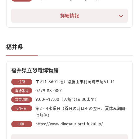
詳細情報
富山市科学博物館は、見て、触れて、科学を楽しく学べ
る体験型施設です。動く恐竜やナウマンゾウの復元模
型、そしてプラネタリウムなど、ワクワクする展示が満
福井県
載です。
中でも一番の見どころは、今にも動き出しそうなティラ
福井県立恐竜博物館
ノサウルス。その巨大でリアルな姿は、子どもから大人
まで、訪れる人すべてを圧倒します。
〒911-8601 福井県勝山市村岡町寺尾51-11
住所
0779-88-0001
電話番号
富山の自然史や宇宙科学についても深く学べる展示が充
9:00〜17:00（入館は16:30まで）
営業時間
実しており、幅広い年代の方が一日中楽しめます。
第2・4水曜日（祝日の時はその翌日、夏休み期間
定休日
は無休）
https://www.dinosaur.pref.fukui.jp/
URL