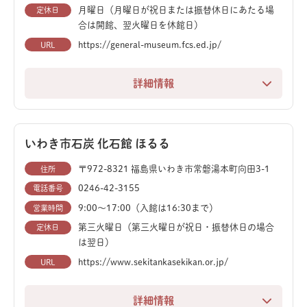
盛岡観光の際に立ち寄れば、忘れられない知的な体験が
月曜日（月曜日が祝日または振替休日にあたる場
定休日
できるでしょう。
合は開館、翌火曜日を休館日）
https://general-museum.fcs.ed.jp/
URL
詳細情報
会津若松市のシンボル、鶴ヶ城のすぐそばに位置する総
合文化博物館です。この地の豊かな歴史、独自の民俗、
そして美しい自然を幅広く紹介しています。
いわき市石炭 化石館 ほるる
古代から現代までの福島の歩みを、深く、そして多角的
〒972-8321 福島県いわき市常磐湯本町向田3-1
住所
に学べる貴重な施設です。
0246-42-3155
電話番号
9:00〜17:00（入館は16:30まで）
営業時間
第三火曜日（第三火曜日が祝日・振替休日の場合
定休日
は翌日）
https://www.sekitankasekikan.or.jp/
URL
詳細情報