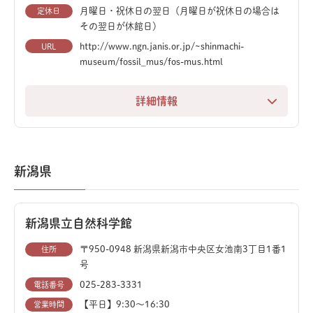
網羅した魅力的な展示の数々は、1日では見きれないほ
月曜日・祝休日の翌日（月曜日が祝休日の場合は
定休日
は、その巨大な姿に圧倒されます。
ど充実しています。
その翌日が休館日）
自然史コーナーでは、約1800万年前の伊那谷の姿を物
http://www.ngn.janis.or.jp/~shinmachi-
URL
museum/fossil_mus/fos-mus.html
語るクジラや束柱類の化石を展示。地元伊那谷の歴史や
地質学も深く学べます。
詳細情報
アートとサイエンスを横断的に楽しめるこの施設では、
化石に特化した、知的好奇心をくすぐる専門博物館で
臨場感あふれるプラネタリウムも大人気。さらに、春に
す。世界最古のクジラ化石をはじめ、様々な恐竜骨格を
は樹齢400年以上の安富桜（県指定天然記念物）が見事
展示しており、コンパクトながら見どころが凝縮されて
新潟県
に咲き誇り、お花見の名所としてもおすすめです。
います。
中でも目を引くのが、ディプロドクスの実物大復元模型
新潟県立自然科学館
や、クビナガリュウの精巧なレプリカ。これらの迫力あ
る展示を通して、太古の地球に思いを馳せることができ
〒950-0948 新潟県新潟市中央区女池南3丁目1番1
住所
号
ます。
025-283-3331
電話番号
さらに、館内の「フォッシルラボ」では、化石のクリー
【平日】9:30～16:30
営業時間