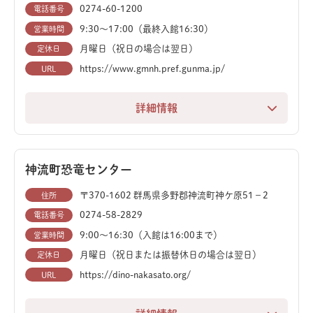
0274-60-1200
電話番号
や子ども向けイベント、工作体験も充実しており、楽し
栃木の魅力を再発見し、太古のロマンに触れることがで
9:30～17:00（最終入館16:30）
営業時間
みながら知識を深めることができます。
きる、知的好奇心をくすぐるスポットです。
月曜日（祝日の場合は翌日）
定休日
窓から菅生沼の四季を眺められるレストラン「ル・サン
https://www.gmnh.pref.gunma.jp/
URL
ク」では、恐竜型のナゲットが乗った「恐竜カレー」な
ど、ユニークなメニューが家族連れに人気です。
詳細情報
群馬県富岡市にある「群馬県立自然史博物館」は、地球
また、広大な屋外施設には、自然観察フィールドや巨大
の誕生から現代までの自然史、そして群馬県の自然をわ
なトランポリンがあり、一日中飽きることなく過ごせま
かりやすく展示しています。常設展示は5つのコーナー
神流町恐竜センター
す。都心からのアクセスも良く、家族でのお出かけに最
で構成されており、見どころが満載です。
適なスポットです。
〒370-1602 群馬県多野郡神流町神ケ原51−2
住所
0274-58-2829
電話番号
「地球の時代」では、動く実物大のティラノサウルスの
9:00～16:30（入館は16:00まで）
営業時間
ロボット模型や、全長15mのカマラサウルスの全身骨格
月曜日（祝日または振替休日の場合は翌日）
定休日
が来館者を出迎えます。特に、吹き抜けに展示された高
さ12mのブラキオサウルスの全身骨格は圧巻です。
https://dino-nakasato.org/
URL
入口には、ガラス床の下にトリケラトプスの発掘現場を