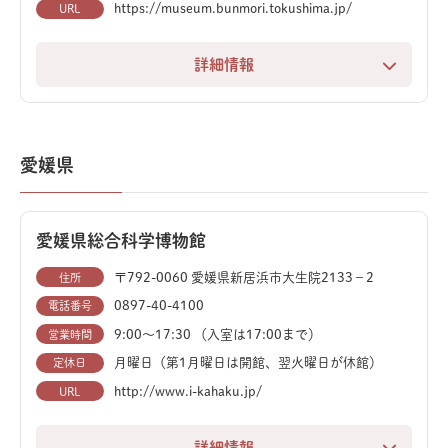
https://museum.bunmori.tokushima.jp/
URL
が展示されており、まるで恐竜時代にタイムスリップし
たような体験ができます。
詳細情報
カブトガニと恐竜というユニークな組み合わせで、太古
徳島の豊かな自然史と人文史を学ぶことができる徳島県
のロマンを一日中満喫できるスポットです。
立博物館です。恐竜の化石から地域の歴史まで、幅広い
テーマを扱っています。
愛媛県
中でも一番の見どころは、迫力満点の「徳島恐竜コレク
ション」。巨大な全身復元骨格はまさに圧巻で、恐竜時
愛媛県総合科学博物館
代にタイムスリップしたかのような体験ができます。
〒792-0060 愛媛県新居浜市大生院2133−2
住所
ハンズオン展示や最新のデジタル技術も取り入れ、楽し
0897-40-4100
電話番号
みながら徳島の自然や文化を体感できるのが特徴です。
9:00〜17:30 （入室は17:00まで）
営業時間
月曜日（第1月曜日は開館、翌火曜日が休館）
定休日
http://www.i-kahaku.jp/
URL
詳細情報