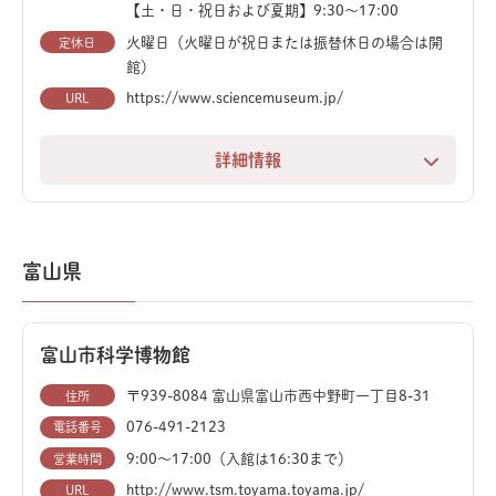
ニング作業や構造を実際に見て学ぶことが可能。まるで
【土・日・祝日および夏期】9:30～17:00
古生物学者になったような気分で、化石の世界を深く探
火曜日（火曜日が祝日または振替休日の場合は開
定休日
館）
求できます。
https://www.sciencemuseum.jp/
URL
化石や恐竜に興味がある方はもちろん、一味違う体験を
したい方にもぴったりのスポットです。
詳細情報
見て、触れて、科学の楽しさを全身で学べる総合科学館
です。お子様から大人まで、好奇心が刺激される体験が
満載です。
富山県
特に注目は、臨場感あふれる動く恐竜劇場。マイアサウ
ラ親子の感動的な冒険物語を、迫力の映像とリアルな動
富山市科学博物館
きで体験できます。
〒939-8084 富山県富山市西中野町一丁目8-31
住所
館内には、本物の化石に触れる体験コーナーもあり、太
076-491-2123
電話番号
古のロマンに触れることができます。さらに、美しい星
9:00～17:00（入館は16:30まで）
営業時間
空を映し出すプラネタリウムも人気です。
http://www.tsm.toyama.toyama.jp/
URL