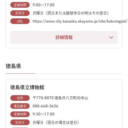
示されており、恐竜好きには見逃せないスポットです。
9:00〜17:00
営業時間
月曜日（祝日または振替休日の時はその翌日）
定休日
国内屈指の大型プラネタリウムも併設しており、美しい
https://www.city.kasaoka.okayama.jp/site/kabutogani/
URL
星空や宇宙の映像を大迫力で楽しめます。
詳細情報
「生きている化石」カブトガニをテーマにした、世界で
唯一の博物館です。カブトガニの繁殖と保護を目的に設
立され、大型水槽で親ガニを間近で観察できます。
徳島県
カブトガニがメインテーマですが、館内には貴重な古生
物の展示も充実しています。2階へ続く「ダイノスロー
徳島県立博物館
プ」では、海棲爬虫類プレシオサウルスの全身骨格が出
迎えてくれます。さらに、最上階では竜脚類カマラサウ
〒770-8070 徳島市八万町向寺山
住所
ルスの巨大な全身骨格標本が圧巻の迫力です。
088-668-3636
電話番号
9:30～17:00
営業時間
博物館に隣接する恐竜公園も見逃せません。ティラノサ
月曜日（祝日の場合は翌日）
定休日
ウルスやプテラノドンなど、8種の実物大恐竜復元模型