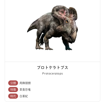
プロトケラトプス
Protoceratops
分類
周飾頭類
特徴
草食恐竜
時代
白亜紀