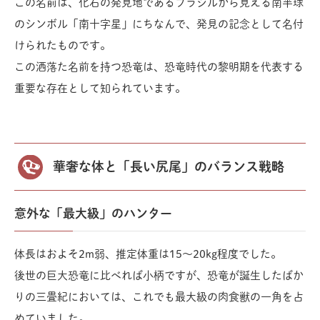
この名前は、化石の発見地であるブラジルから見える南半球
のシンボル「南十字星」にちなんで、発見の記念として名付
けられたものです。
この洒落た名前を持つ恐竜は、恐竜時代の黎明期を代表する
重要な存在として知られています。
華奢な体と「長い尻尾」のバランス戦略
意外な「最大級」のハンター
体長はおよそ2m弱、推定体重は15〜20kg程度でした。
後世の巨大恐竜に比べれば小柄ですが、恐竜が誕生したばか
りの三畳紀においては、これでも最大級の肉食獣の一角を占
めていました。