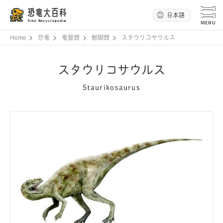
恐竜大百科
日本語
Dino Encyclopedia
Home
恐竜
竜盤類
獣脚類
スタウリコサウルス
スタウリコサウルス
Staurikosaurus