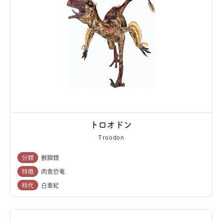
トロオドン
Troodon
分類
獣脚類
特徴
肉食恐竜
時代
白亜紀