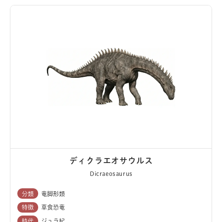
ディクラエオサウルス
Dicraeosaurus
分類
竜脚形類
特徴
草食恐竜
時代
ジュラ紀