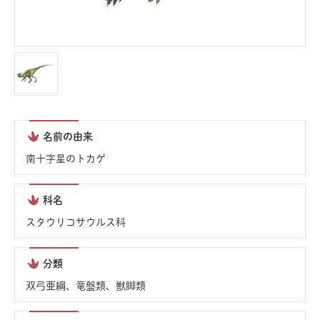
名前の由来
南十字星のトカゲ
科名
スタウリコサウルス科
分類
双弓亜綱、竜盤類、獣脚類