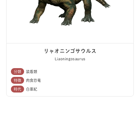
リャオニンゴサウルス
Liaoningosaurus
分類
装盾類
特徴
肉食恐竜
時代
白亜紀