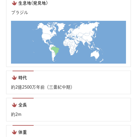
生息地(発見地)
ブラジル
時代
約2億2500万年前（三畳紀中期）
全長
約2m
体重