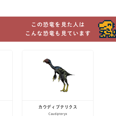
的に、過去の映像記録の中では穏やかな様子で登場しています。
この恐竜を見た人は
ーロット・ロックウッドが残したビデオ日記の中で、過去に復元さ
こんな恐竜も見ています
ャーロットの傍らで過ごすミクロケラトゥスの姿が記録されていま
カウディプテリクス
Caudipteryx