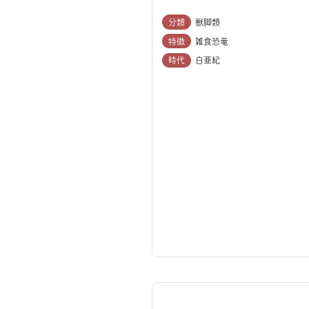
分類
獣脚類
特徴
雑食恐竜
時代
白亜紀