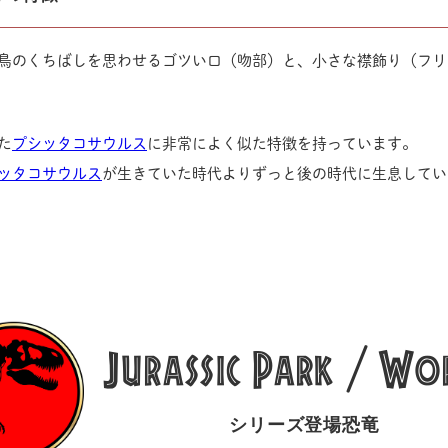
鳥のくちばしを思わせるゴツい口（吻部）と、小さな襟飾り（フリ
た
プシッタコサウルス
に非常によく似た特徴を持っています。
ッタコサウルス
が生きていた時代よりずっと後の時代に生息してい
Jurassic
Park
Wo
/
シリーズ登場恐竜