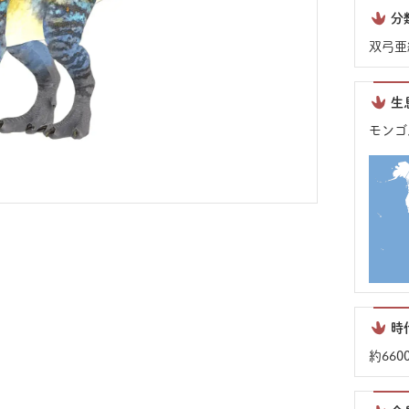
分
双弓亜
生
モンゴ
時
約66