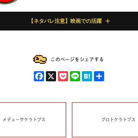
【ネタバレ注意】映画での活躍
 における活躍
として設定のみで登場し、生体としての出演はありませんでした。
このページをシェアする
トアートが残されており、それらの資料によれば、劇中で子供のト
ル・ジャイアンツふれあい動物園」のエリアで展示されていたよう
Facebook
X
Pocket
Line
Hatena
共有
/新たなる支配者 における活躍
ラトゥスの登場シーンは、恐竜の密売が行われているマルタ島の闇
メデューサケラトプス
プロトケラトプス
中、ミクロケラトゥスもまた捕らえられ、売られている様子が描か
か、籠や檻に入れられた姿が確認できます。