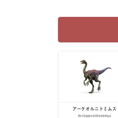
闇市場での不遇な姿とは対照
物語の鍵を握る、生前のシャ
そこには、研究に没頭するシ
アーケオルニトミムス
Archaeornithomimus