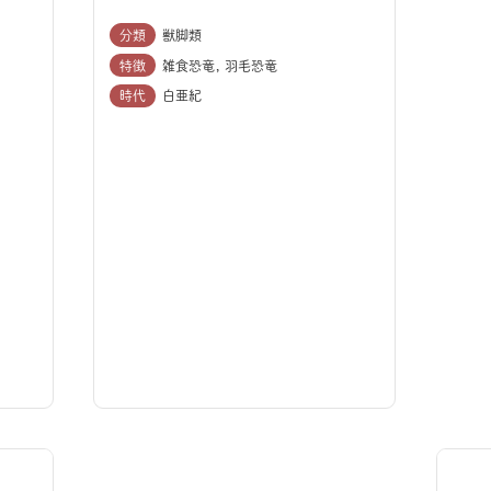
分類
獣脚類
特徴
雑食恐竜
羽毛恐竜
時代
白亜紀