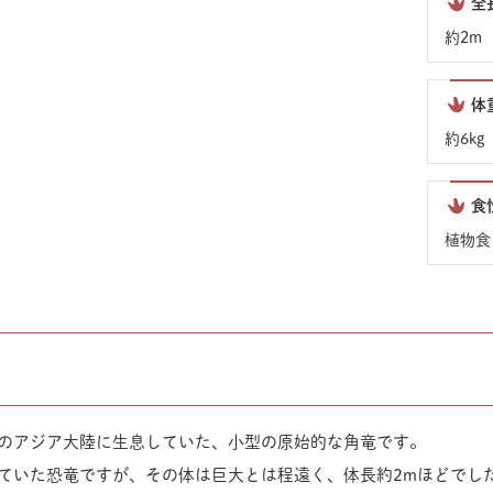
全
約2m
体
約6kg
食
植物食
のアジア大陸に生息していた、小型の原始的な角竜です。
ていた恐竜ですが、その体は巨大とは程遠く、体長約2mほどでし