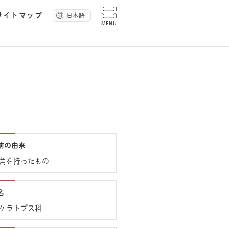
サイトマップ
日本語
前の由来
角を持ったもの
名
ケラトプス科