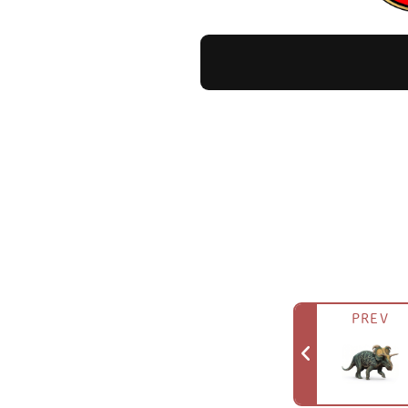
ジュラシック・ワールド
パークで飼育されている恐竜
公式にはCGアートとコンセプ
アトラクション、「ジェント
ジュラシック・ワールド
PREV
現代パートにおけるミクロケ
多くの恐竜たちが取引される
小型で扱いやすいサイズゆえ