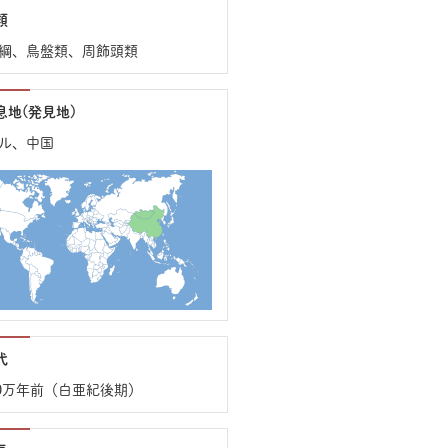
類
綱、鳥盤類、周飾頭類
息地(発見地)
ル、中国
代
00万年前（白亜紀後期）