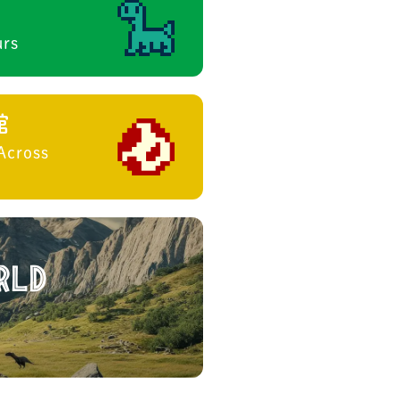
urs
館
Across
rld