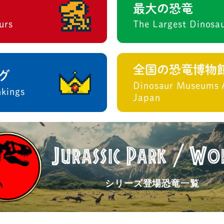
最大の恐竜
urs
The Largest Dinosa
全国の恐竜博物
グ
Dinosaur Museums 
nkings
Japan
Jurassic
Park
Wo
/
シリーズ登場恐竜一覧