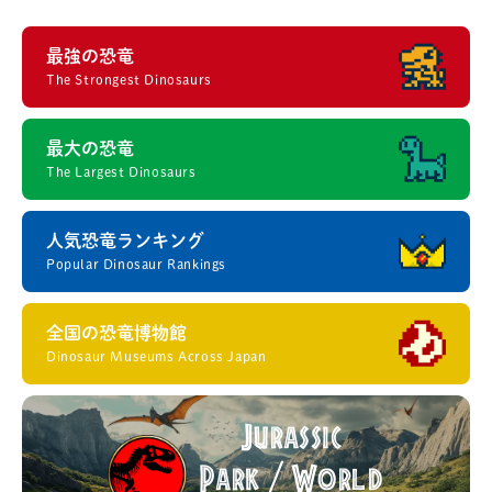
最強の恐竜
The Strongest Dinosaurs
最大の恐竜
The Largest Dinosaurs
人気恐竜ランキング
Popular Dinosaur Rankings
全国の恐竜博物館
Dinosaur Museums Across Japan
Jurassic
Park
World
/