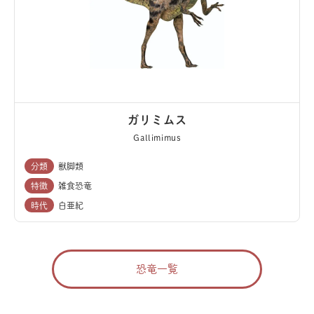
ガリミムス
Gallimimus
分類
獣脚類
特徴
雑食恐竜
時代
白亜紀
恐竜一覧