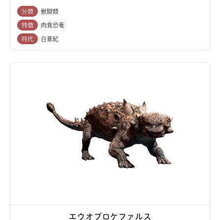
分類
獣脚類
特徴
肉食恐竜
時代
白亜紀
エウオプロケファルス