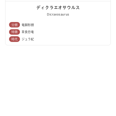
ディクラエオサウルス
Dicraeosaurus
分類
竜脚形類
特徴
草食恐竜
時代
ジュラ紀