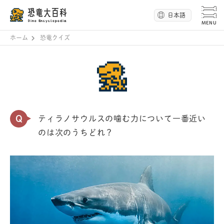
恐竜大百科
日本語
Dino Encyclopedia
ホーム
恐竜クイズ
Q
ティラノサウルスの噛む力について一番近い
のは次のうちどれ？