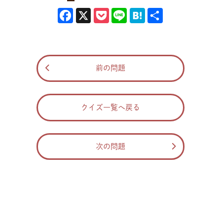
を閉じた時にかかる重さは、前歯で最大3,100kg、奥歯で最大
Facebook
X
Pocket
Line
Hatena
共有
5,700kgあったことがわかり、これはホホジロザメの噛む力2,000kg
の約3倍となります。
前の問題
クイズ一覧へ戻る
次の問題